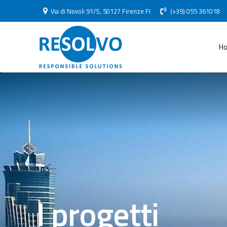
Via di Novoli 91/S, 50127 Firenze FI
(+39) 055 361018
H
I progetti