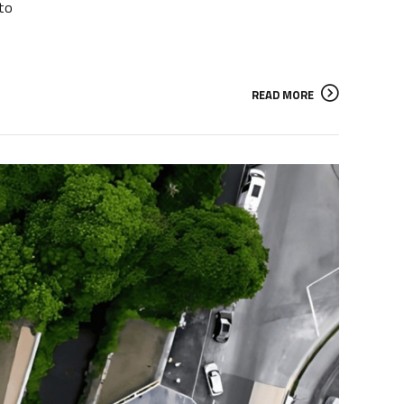
uto
READ MORE