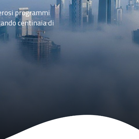
merosi programmi
tando centinaia di