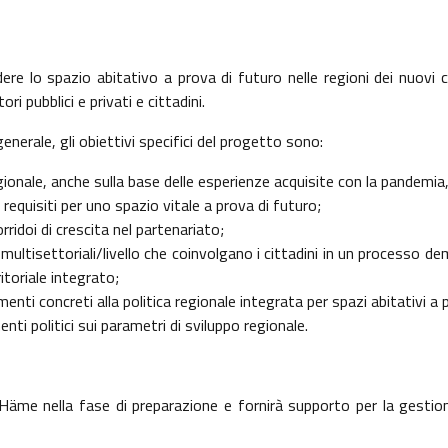
ere lo spazio abitativo a prova di futuro nelle regioni dei nuovi co
i pubblici e privati e cittadini.
nerale, gli obiettivi specifici del progetto sono:
onale, anche sulla base delle esperienze acquisite con la pandemia,
 requisiti per uno spazio vitale a prova di futuro;
rridoi di crescita nel partenariato;
 multisettoriali/livello che coinvolgano i cittadini in un processo d
itoriale integrato;
ti concreti alla politica regionale integrata per spazi abitativi a pro
ti politici sui parametri di sviluppo regionale.
 Häme nella fase di preparazione e fornirà supporto per la gestione