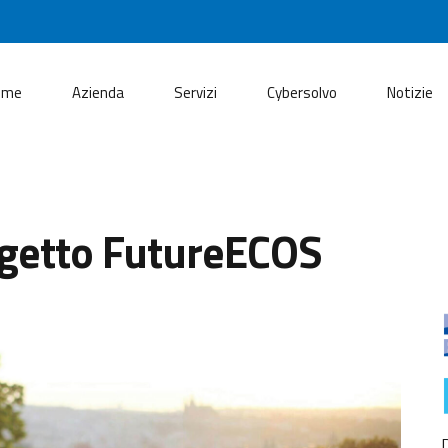
ome
Azienda
Servizi
Cybersolvo
Notizie
ogetto FutureECOS
D