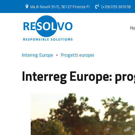
Via di Novoli 91/S, 50127 Firenze FI
(+39) 055 361018
H
Interreg Europe
Progetti europei
Interreg Europe: pr