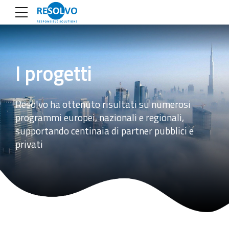
I progetti
Resolvo ha ottenuto risultati su numerosi
programmi europei, nazionali e regionali,
supportando centinaia di partner pubblici e
privati