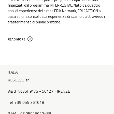
finanziati dal programma INTERREG IVC. Nato da quattro
anni di esperienza della rete ERIK Network, ERIK ACTION si
basa su una consolidata esperienza di scambio attraverso il
trasferimento di buone pratiche.
READ MORE
ITALIA
RESOLVO srl
Via di Novoli 91/S - 50127 FIRENZE
Tel. +39 055 361018
P.IVA - CF 05925020488