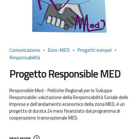
Comunicazione
Euro-MED
Progetti europei
Responsabilità
Progetto Responsible MED
Responsible Med - Politiche Regionali per lo Sviluppo
Responsabile: valutazione della Responsabilità Sociale delle
Imprese e dell’andamento economico della zona MED, è un
progetto di durata 24 mesi finanziato dal programma di
cooperazione transnazionale MED.
READ MORE