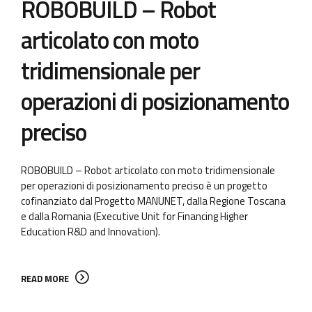
ROBOBUILD – Robot
articolato con moto
tridimensionale per
operazioni di posizionamento
preciso
ROBOBUILD – Robot articolato con moto tridimensionale
per operazioni di posizionamento preciso è un progetto
cofinanziato dal Progetto MANUNET, dalla Regione Toscana
e dalla Romania (Executive Unit for Financing Higher
Education R&D and Innovation).
READ MORE