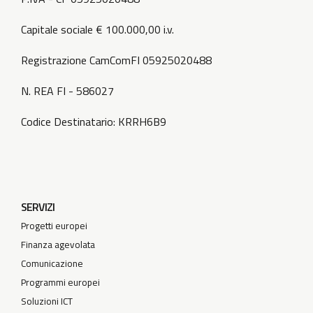
Capitale sociale € 100.000,00 i.v.
Registrazione CamComFI 05925020488
N. REA FI - 586027
Codice Destinatario: KRRH6B9
SERVIZI
Progetti europei
Finanza agevolata
Comunicazione
Programmi europei
Soluzioni ICT