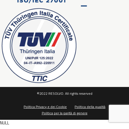
©2022 RESOLVO. All rights reserved
Politica Privacy e dei Cookie
Politica della qualità
Politica per la parità di genere
NULL