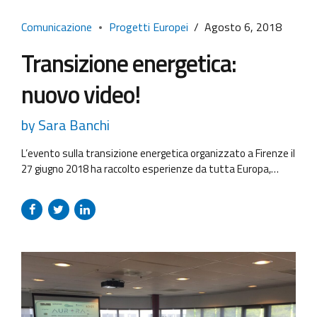
Comunicazione
Progetti Europei
Agosto 6, 2018
Transizione energetica:
nuovo video!
by Sara Banchi
L’evento sulla transizione energetica organizzato a Firenze il
27 giugno 2018 ha raccolto esperienze da tutta Europa,
grazie a progetti Interreg Europe in rappresentanza di oltre
90 partner. Per chi ha partecipato e per chi se lo fosse perso
ecco il report dell’evento e un breve video che riassume i
punti salienti della giornata. Buona...