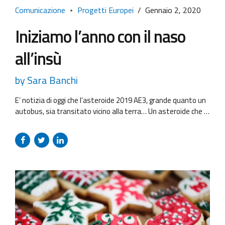
Comunicazione
Progetti Europei
Gennaio 2, 2020
Iniziamo l’anno con il naso
all’insù
by Sara Banchi
E’ notizia di oggi che l’asteroide 2019 AE3, grande quanto un
autobus, sia transitato vicino alla terra… Un asteroide che si
avvicina alla terra, minacciando il genere umano è il
protagonista di innumerevoli racconti che fanno parte del
nostro immaginario collettivo. Ma nella realtà chi si occupa di
monitorare il rischio e di difenderci da...