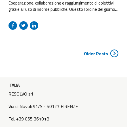
Cooperazione, collaborazione e raggiungimento di obiettivi
grazie all’uso di risorse pubbliche. Questo l’ordine del giorno
per i 14 progetti Interreg Europe, incentrati sul tema delle
basse emissioni di carbonio, che si sono riuniti il 27 giugno
nella splendida cornice della città di Firenze per l’evento sulla
Cooperazione Internazionale per la Transizione Energetica.
Nel corso della...
Older Posts
ITALIA
RESOLVO srl
Via di Novoli 91/S - 50127 FIRENZE
Tel. +39 055 361018