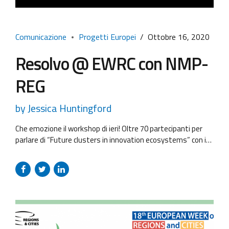
Comunicazione
Progetti Europei
Ottobre 16, 2020
Resolvo @ EWRC con NMP-
REG
by Jessica Huntingford
Che emozione il workshop di ieri! Oltre 70 partecipanti per
parlare di “Future clusters in innovation ecosystems” con i
progetti Interreg Europe NMP-REG, Clusterix 2.0 e ClusterFY!
Resolvo ha avuto l’onore di coordinare la partecipazione del
progetto NMP-REG, una collaborazione con un gruppo di
donne fantastiche dagli altri due progetti. Abbiamo
moderato la chat durante...