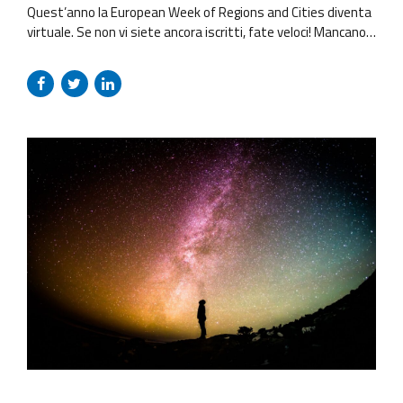
Quest’anno la European Week of Regions and Cities diventa
virtuale. Se non vi siete ancora iscritti, fate veloci! Mancano
solo 4 giorni e poi si chiudono le iscrizioni! Resolvo ci sarà! Ci
occupiamo NOI della partecipazione del progetto NMP-REG al
workshop “Future clusters in innovation ecosystems”.
Partecipate anche voi!