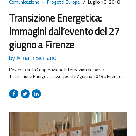
Comunicazione
Progetti Europei
Luglio 13, 2018
Transizione Energetica:
immagini dall’evento del 27
giugno a Firenze
by Miriam Siciliano
L’evento sulla Cooperazione Internazionale per la
Transizione Energetica svoltosi il 27 giugno 2018 a Firenze è
stato un’importante occasione di confronto sul tema della
transizione energetica, che ha offerto interessanti spunti
su come affrontare le sfide future. Presto sarà disponibile il
report dell’evento. Nel frattempo, ecco a disposizione di
tutti le foto scattate durante il...