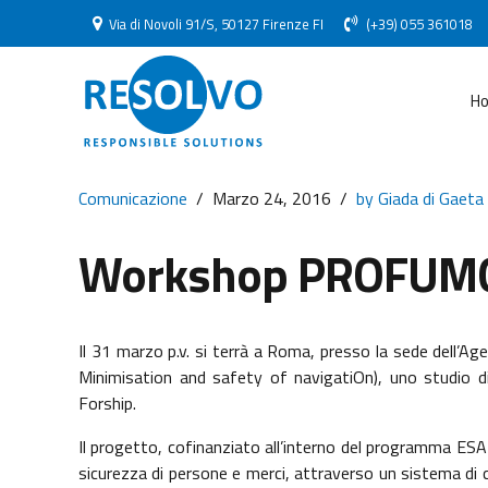
Via di Novoli 91/S, 50127 Firenze FI
(+39) 055 361018
H
Comunicazione
Marzo 24, 2016
by Giada di Gaeta
Workshop PROFUMO: M
Il 31 marzo p.v. si terrà a Roma, presso la sede dell’Ag
Minimisation and safety of navigatiOn), uno studio di
Forship.
Il progetto, cofinanziato all’interno del programma ESA
sicurezza di persone e merci, attraverso un sistema di 