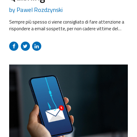
by Pawel Rozdzynski
Sempre più spesso ci viene consigliato di fare attenzione a
rispondere a email sospette, per non cadere vittime del
famoso #Phishing. Ma sapevi dell’esistenza del #Quishing?
È un attacco informatico “cugino” del Phishing, che però
avviene tramite i codici #QR. Ricordati di fare molta
attenzione quando scannerizzi i codici “QR”, altrimenti i tuoi
dispositivi mobili...