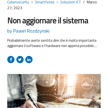
Cybersecurity
Smartfense
Soluzioni ICT
Marzo
27, 2023
Non aggiornare il sistema
by Pawel Rozdzynski
Probabilmente avete sentito dire che è molto importante
aggiornare il software e l’hardware non appena possibile.
Sapete perché è così cruciale? Per iniziare, elenchiamo alcuni
problemi che sorgono a fronte di una mancanza di
aggiornamenti: Rallentamento del funzionamento (le nostre
applicazioni, così come i nostri dispositivi, con il passare del
tempo funzionano sempre più lentamente)...