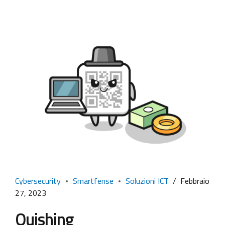
rapporto “Clusit 2022” sulla sicurezza ICT in Italia, in cui
vengono analizzate le aree...
Cybersecurity
Smartfense
Soluzioni ICT
Febbraio
27, 2023
Quishing