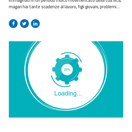
Immaginati in un periodo molto movimentato della tua vita,
magari hai tante scadenze al lavoro, figli giovani, problemi
familiari o qualsiasi altra situazione che ti porti in uno stato
di tensione, o di stress. Magari sei proprio in una riunione di
lavoro e ricevi una notifica, vai a controllare se è qualcosa di
importante e...