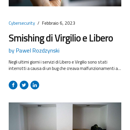
Cybersecurity
Febbraio 6, 2023
Smishing di Virgilio e Libero
by Pawel Rozdzynski
Negli ultimi giorni i servizi di Libero e Virgilio sono stati
interrotti a causa di un bug che creava malfunzionamenti al
sistema operativo dello storage dei provider. Questo ha
dato l’opportunità ai criminali informatici di approfittarsi
della situazione. In questo momento, infatti, è in corso una
campagna di smishing nei confronti degli utenti di Virgilio...