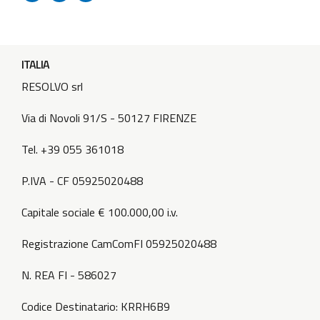
tempestivamente. A presto per maggiori informazioni sulla
nuova sede! Foto di...
ITALIA
RESOLVO srl
Via di Novoli 91/S - 50127 FIRENZE
Tel. +39 055 361018
P.IVA - CF 05925020488
Capitale sociale € 100.000,00 i.v.
Registrazione CamComFI 05925020488
N. REA FI - 586027
Codice Destinatario: KRRH6B9