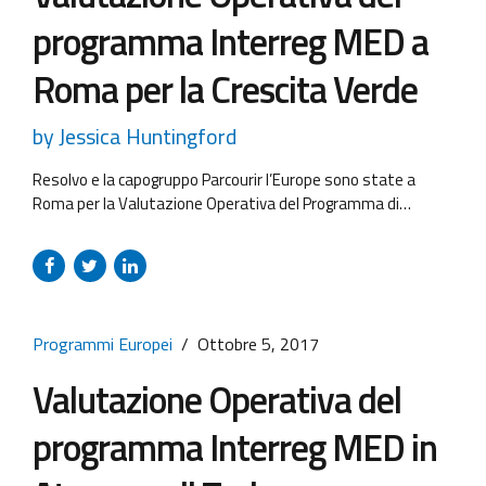
programma Interreg MED a
Roma per la Crescita Verde
by Jessica Huntingford
Resolvo e la capogruppo Parcourir l’Europe sono state a
Roma per la Valutazione Operativa del Programma di
Cooperazione Transnazionale Interreg MED 2014-2020.
L’incontro della comunità tematica sulla Crescita Verde,
organizzato insieme all’iniziativa Forum CompraVerde, ha
visto riuniti vari rappresentanti di 6 progetti modulari ed
altri attori del programma MED. Abbiamo realizzato varie
Programmi Europei
Ottobre 5, 2017
interviste per ottenere...
Valutazione Operativa del
programma Interreg MED in