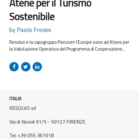
Atene per il Turismo
Sostenibile
by Paolo Frosini
Resolvo e la capogruppo Parcourir l’Europe sono ad Atene per
la Valutazione Operativa del Programma di Cooperazione
Transnazionale Interreg MED 2014-2020. Durante il secondo
incontro della comunità tematica sul turismo sostenibile,
che vede riuniti circa 80 rappresentanti di 14 progetti
modulari ed altri attori del programma MED, abbiamo
realizzato varie interviste per ottenere indicazioni e...
ITALIA
RESOLVO srl
Via di Novoli 91/S - 50127 FIRENZE
Tel. +39 055 361018