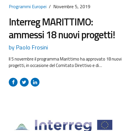
Programmi Europei
Novembre 5, 2019
Interreg MARITTIMO:
ammessi 18 nuovi progetti!
by Paolo Frosini
Il 5 novembre il programma Marittimo ha approvato 18 nuovi
progetti, in occasione del Comitato Direttivo e di
Sorveglianza tenutosi a Cagliari il 5 e 6 novembre.
L’Assistenza Tecnica (Resolvo, Resco e Soges) ha
supportato la valutazione (con un team di 5 esperti tecnici e
tematici) e contribuito ad arrivare dalla chiusura del bando
alla...