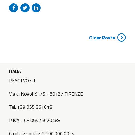
Programma Interreg V – A Italia Francia ALCOTRA. Visita il
sito del PC ALCOTRA per maggiori informazioni.
Older Posts
ITALIA
RESOLVO srl
Via di Novoli 91/S - 50127 FIRENZE
Tel. +39 055 361018
P.IVA - CF 05925020488
Capitale sociale € 100.000,00 i.v.