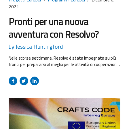
2021
Pronti per una nuova
avventura con Resolvo?
by Jessica Huntingford
Nelle scorse settimane, Resolvo è stata impegnata su più
fronti per prepararsi al meglio per le attività di cooperazione
territoriale del periodo 2021-2027. Il 15 novembre eravamo
online per l’apertura del bando del programma Interreg
Central. Stiamo già lavorando su un paio di proposte molto
interessanti, per cui…teniamo le dita incrociate! Il 24 e 25...