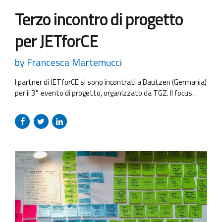
Terzo incontro di progetto
per JETforCE
by Francesca Martemucci
I partner di JETforCE si sono incontrati a Bautzen (Germania)
per il 3° evento di progetto, organizzato da TGZ. Il focus
centrale dell’incontro è stato il lancio della prima azione
pilota del progetto, che vedrà i partner testare l’app
sviluppata da IAAI (International Association for the
Advancement of Innovative Approaches to Global
Challanges) per consentire...