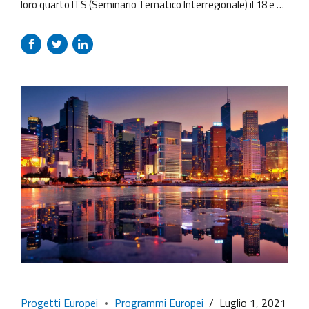
loro quarto ITS (Seminario Tematico Interregionale) il 18 e 19
novembre. L’evento ibrido (online e fisico) ha incluso
presentazioni di PMI artigiane, organizzazioni e parti
interessate in Irlanda, Ungheria, Bulgaria, Finlandia, Italia e
Spagna sulle “buone pratiche” relative al tema “come
accedere alla...
Progetti Europei
Programmi Europei
Luglio 1, 2021