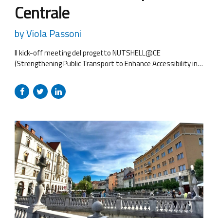
Centrale
by Viola Passoni
Il kick-off meeting del progetto NUTSHELL@CE
(Strengthening Public Transport to Enhance Accessibility in
Rural Central Europe), nell’ambito della priorità “Cooperating
for a Better Connected Central Europe”, si è tenuto a
Ostrava, in Repubblica Ceca, il 4 e 5 settembre 2024.
All’incontro hanno partecipato 12 partner provenienti da 8
Paesi europei (Italia, Austria, Polonia, Slovacchia, Repubblica...