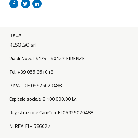
della situazione. In questo momento, infatti, è in corso una
campagna di smishing nei confronti degli utenti di Virgilio...
ITALIA
RESOLVO srl
Via di Novoli 91/S - 50127 FIRENZE
Tel. +39 055 361018
P.IVA - CF 05925020488
Capitale sociale € 100.000,00 i.v.
Registrazione CamComFI 05925020488
N. REA FI - 586027