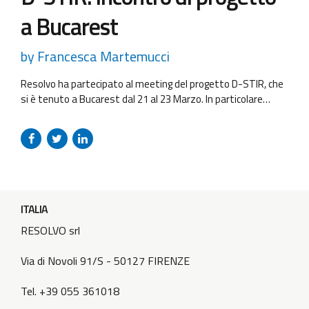
a Bucarest
by Francesca Martemucci
Resolvo ha partecipato al meeting del progetto D-STIR, che
si è tenuto a Bucarest dal 21 al 23 Marzo. In particolare
Resolvo ha supportato il capofila ADRSE durante la sessione
di verifica del progetto tenutasi il primo giorno. Le attività di
D-STIR e i risultati ottenuti nei primi 12 mesi di attività
sono state presentate...
ITALIA
RESOLVO srl
Via di Novoli 91/S - 50127 FIRENZE
Tel. +39 055 361018