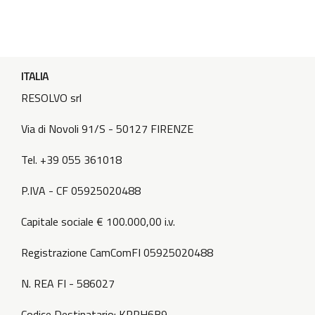
ITALIA
RESOLVO srl
Via di Novoli 91/S - 50127 FIRENZE
Tel. +39 055 361018
P.IVA - CF 05925020488
Capitale sociale € 100.000,00 i.v.
Registrazione CamComFI 05925020488
N. REA FI - 586027
Codice Destinatario: KRRH6B9