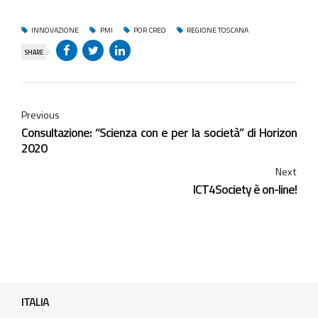
INNOVAZIONE
PMI
POR CREO
REGIONE TOSCANA
SHARE
Previous
Consultazione: “Scienza con e per la società” di Horizon
2020
Next
ICT4Society è on-line!
ITALIA