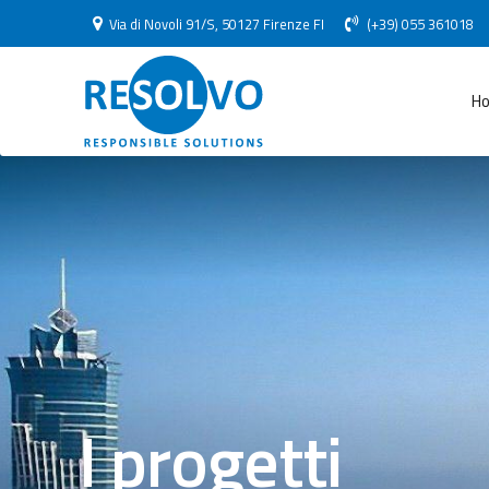
Via di Novoli 91/S, 50127 Firenze FI
(+39) 055 361018
H
I progetti