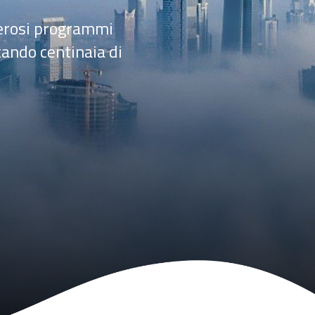
merosi programmi
tando centinaia di