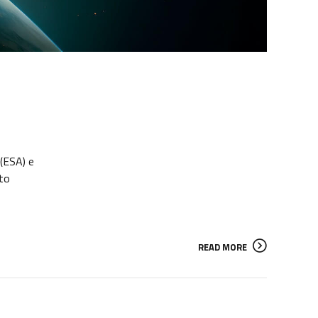
(ESA) e
uto
READ MORE