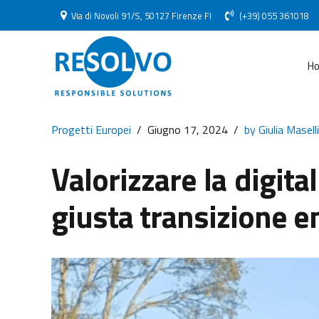
Via di Novoli 91/S, 50127 Firenze FI
(+39) 055 361018
H
Progetti Europei
Giugno 17, 2024
by Giulia Maselli
Valorizzare la digit
giusta transizione e