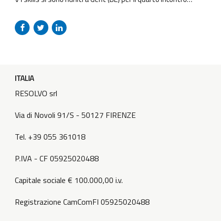
generale. Ospitati dall’Università di Gent, i partner si sono
incontrati di persona per pianificare e avviare le attività di
sperimentazione dei corsi e-learning sulla Viticoltura di
Precisione Sostenibile (SPV), sviluppati all’interno del Work
Package...
ITALIA
RESOLVO srl
Via di Novoli 91/S - 50127 FIRENZE
Tel. +39 055 361018
P.IVA - CF 05925020488
Capitale sociale € 100.000,00 i.v.
Registrazione CamComFI 05925020488