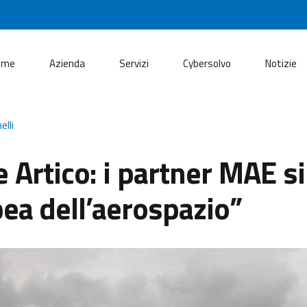
ome
Azienda
Servizi
Cybersolvo
Notizie
elli
re Artico: i partner MAE 
pea dell’aerospazio”