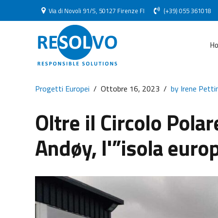
Via di Novoli 91/S, 50127 Firenze FI
(+39) 055 361018
H
Progetti Europei
Ottobre 16, 2023
by Irene Pettin
Oltre il Circolo Pola
Andøy, l'”isola euro