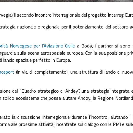
vegia) il secondo incontro interregionale del progetto Interreg Eu
rategia nazionale e regionale per il potenziamento del settore aer
rità Norvegese per l’Aviazione Civile
a Bodø, i partner si sono 
anguardia sulla scena aerospaziale europea. Con la sua posizione pri
 di lancio spaziale perfetto in Europa.
aceport
(in via di completamento), una struttura di lancio di nuov
ussione del “Quadro strategico di Andøy”, una strategia integrata 
re un solido ecosistema che possa aiutare Andøy, la Regione Nordlan
ato la discussione interregionale durante l’incontro, aiutando il c
orma alle prossime attività, incentrate sul dialogo con le PMI e sul