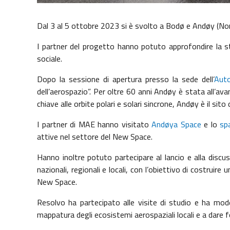
Dal 3 al 5 ottobre 2023 si è svolto a Bodø e Andøy (Nor
I partner del progetto hanno potuto approfondire la st
sociale.
Dopo la sessione di apertura presso la sede dell’
Auto
dell’aerospazio”. Per oltre 60 anni Andøy è stata all’av
chiave alle orbite polari e solari sincrone, Andøy è il sito
I partner di MAE hanno visitato
Andøya Space
e lo
sp
attive nel settore del New Space.
Hanno inoltre potuto partecipare al lancio e alla disc
nazionali, regionali e locali, con l’obiettivo di costrui
New Space.
Resolvo ha partecipato alle visite di studio e ha moder
mappatura degli ecosistemi aerospaziali locali e a dare f