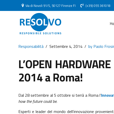
Via di Novoli 91/S, 50127 Firenze FI
(+39) 055 361018
H
Responsabilità
Settembre 4, 2014
by Paolo Frosi
L’OPEN HARDWARE 
2014 a Roma!
Dal 28 settembre al 5 ottobre si terrà a Roma l’
Innova
how the future could be
.
Esperti e leader del mondo dell’innovazione provenient